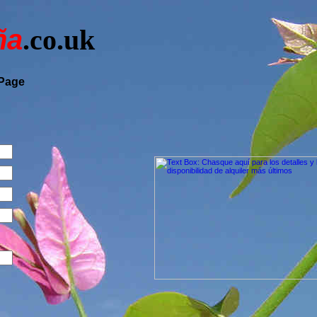
ña
.co.uk
 Page